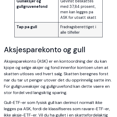
Gullaksjer og
Gevinst beskattes
gullgruvenefond
med 37,84 prosent,
men kan legges pa
ASK for utsatt skatt
Tap pa gull
Fradragsberettiget i
alle tilfeller
Aksjesparekonto og gull
Aksjesparekonto (ASK) er en kontoordning der du kan
kjope og selge aksjer og fond innenfor kontoen uten at
skatten utloses ved hvert salg. Skatten beregnes forst
nar du tar ut penger utover det du opprinnelig satte inn.
For gullgruveaksjer og gullgruvefond kan dette vaere en
stor fordel ved langsiktig sparing.
Gull-ETF-er som fysisk gull kan derimot normalt ikke
legges pa ASK, fordi de klassifiseres som ravare-ETF-er,
ikke aksje-ETF-er. Vil du ha gullet i en skattefordelaktig