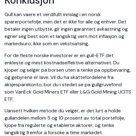
Konklusjon
Gull kan vaere et verdifullt innslag i en norsk
sparerportefolje, men det er ikke for alle og enhver. Det
betaler ingen utbytte, gir ingen garantert avkastning og
egner seg best som et langsiktig vern mot inflasjon og
markedsuro, ikke som en vekstsatsing.
For de fleste norske investorer er en gull-ETF det
enkleste og mest kostnadseffektive alternativet. Du
kjoper og selger pa borsen uten a tenke pa oppbevaring,
og gebyrene er lave. Vil du ha skattefordelene fra
aksjesparekonto, bor du i stedet se pa gullgruvefond
som VanEck Gold Miners ETF eller L&G Gold Mining UCITS
ETF.
Uansett hvilken metode du velger, er det lurt a holde
gullandelen mellom 5 og 10 prosent av total portefolje,
kjope fra regulerte og etablerte aktorer, og tenke
langsiktig fremfor a forsoke a time markedet.