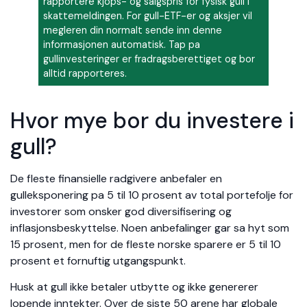
rapportere kjops- og salgspris for fysisk gull i
skattemeldingen. For gull-ETF-er og aksjer vil
megleren din normalt sende inn denne
informasjonen automatisk. Tap pa
gullinvesteringer er fradragsberettiget og bor
alltid rapporteres.
Hvor mye bor du investere i
gull?
De fleste finansielle radgivere anbefaler en
gulleksponering pa 5 til 10 prosent av total portefolje for
investorer som onsker god diversifisering og
inflasjonsbeskyttelse. Noen anbefalinger gar sa hyt som
15 prosent, men for de fleste norske sparere er 5 til 10
prosent et fornuftig utgangspunkt.
Husk at gull ikke betaler utbytte og ikke genererer
lopende inntekter. Over de siste 50 arene har globale