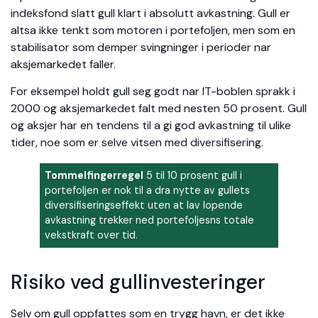
indeksfond slatt gull klart i absolutt avkastning. Gull er
altsa ikke tenkt som motoren i portefoljen, men som en
stabilisator som demper svingninger i perioder nar
aksjemarkedet faller.
For eksempel holdt gull seg godt nar IT-boblen sprakk i
2000 og aksjemarkedet falt med nesten 50 prosent. Gull
og aksjer har en tendens til a gi god avkastning til ulike
tider, noe som er selve vitsen med diversifisering.
Tommelfingerregel
5 til 10 prosent gull i
portefoljen er nok til a dra nytte av gullets
diversifiseringseffekt uten at lav lopende
avkastning trekker ned portefoljesns totale
vekstkraft over tid.
Risiko ved gullinvesteringer
Selv om gull oppfattes som en trygg havn, er det ikke