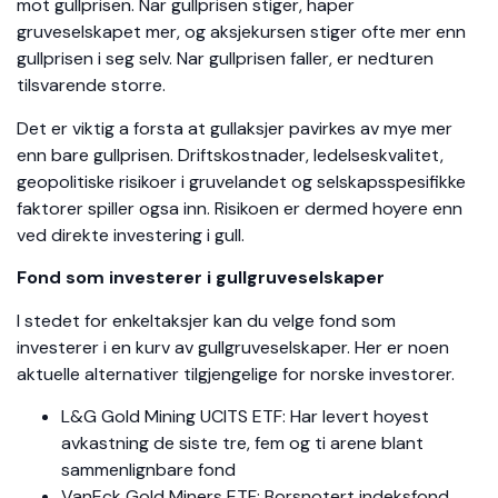
mot gullprisen. Nar gullprisen stiger, haper
gruveselskapet mer, og aksjekursen stiger ofte mer enn
gullprisen i seg selv. Nar gullprisen faller, er nedturen
tilsvarende storre.
Det er viktig a forsta at gullaksjer pavirkes av mye mer
enn bare gullprisen. Driftskostnader, ledelseskvalitet,
geopolitiske risikoer i gruvelandet og selskapsspesifikke
faktorer spiller ogsa inn. Risikoen er dermed hoyere enn
ved direkte investering i gull.
Fond som investerer i gullgruveselskaper
I stedet for enkeltaksjer kan du velge fond som
investerer i en kurv av gullgruveselskaper. Her er noen
aktuelle alternativer tilgjengelige for norske investorer.
L&G Gold Mining UCITS ETF: Har levert hoyest
avkastning de siste tre, fem og ti arene blant
sammenlignbare fond
VanEck Gold Miners ETF: Borsnotert indeksfond