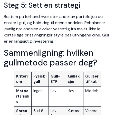
Steg 5: Sett en strategi
Bestem pa forhand hvor stor andel av portefoljen du
onsker i gull, og hold deg til denne andelen. Rebalanser
jevnlig nar andelen avviker vesentlig fra malet. Ikke la
kortsiktige prissvingninger styre beslutningene dine. Gull
er en langsiktig investering.
Sammenligning: hvilken
gullmetode passer deg?
Kriteri
Fysisk
Gull-
Gullak
Gullser
um
gull
ETF
sjer
tifikat
Motpa
Ingen
Lav
Hoy
Middels
rtsrisik
o
Sprea
3 til 8
Lav
Kurtasj
Variere