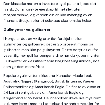
Den klassiske maten a investere i gull pa er a kjope det
fysisk. Du far direkte eierskap til metallet uten
motpartsrisiko, og verdien din er ikke avhengig av en
finansinstitusjon eller et selskaps okonomiske helse.
Gullmynter vs. gullbarrer
I Norge er det en viktig praktisk forskjell mellom
gullmynter og gullbarrer: det er 25 prosent moms pa
gullbarrer, men ikke pa gullmynter. Dette betyr at du far
vesentlig mer gull for pengene dine nar du kjoper mynter.
Gullmynter er klassifisert som lovlig betalingsmiddel, noe
som gir dem momsfritak.
Populare gullmynter inkluderer Kanadisk Maple Leaf,
Australsk Nugget (Kangaroo), Britisk Britannia, Wiener
Philharmoniker og Amerikansk Eagle. De fleste av disse er
24 karat rent gull, selv om Amerikansk Eagle og
Krugerrand er 22 karat. De inneholder likevel like mye rent
gull, men legert med et lite tilskudd av andre metaller for