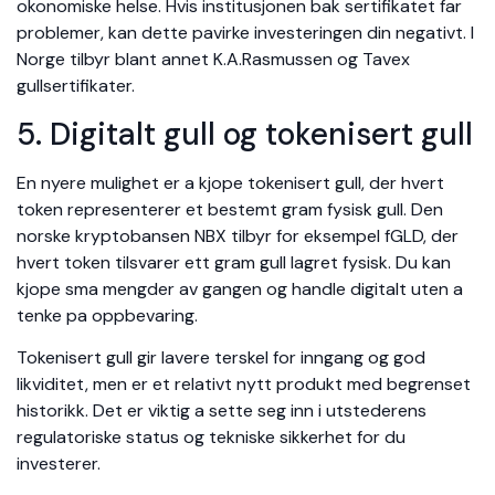
okonomiske helse. Hvis institusjonen bak sertifikatet far
problemer, kan dette pavirke investeringen din negativt. I
Norge tilbyr blant annet K.A.Rasmussen og Tavex
gullsertifikater.
5. Digitalt gull og tokenisert gull
En nyere mulighet er a kjope tokenisert gull, der hvert
token representerer et bestemt gram fysisk gull. Den
norske kryptobansen NBX tilbyr for eksempel fGLD, der
hvert token tilsvarer ett gram gull lagret fysisk. Du kan
kjope sma mengder av gangen og handle digitalt uten a
tenke pa oppbevaring.
Tokenisert gull gir lavere terskel for inngang og god
likviditet, men er et relativt nytt produkt med begrenset
historikk. Det er viktig a sette seg inn i utstederens
regulatoriske status og tekniske sikkerhet for du
investerer.