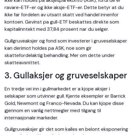
ikke kan holdes pa aksjesparekonto (ASK), fordi de er
ravare-ETF-er og ikke aksje-ETF-er. Dette betyr at du
ikke far fordelen av utsatt skatt ved handel innenfor
kontoen. Gevinst pa gull-ETF beskattes direkte som
kapitalinntekt med 37,84 prosent nar du selger.
Gullgruveaksjer og fond som investerer i gruveselskaper
kan derimot holdes pa ASK, noe som gir
skattefordelaktig behandling. Mer om dette under
skatteavsnittet.
3. Gullaksjer og gruveselskaper
En tredje vei inn i gullmarkedet er a kjope aksjer i
selskaper som utvinner gull. Kjente eksempler er Barrick
Gold, Newmont og Franco-Nevada. Du kan kjope disse
gjennom en vanlig nettmegler med tilgang til
internasjonale markeder.
Gullgruveaksjer gir det som kalles en belont eksponering