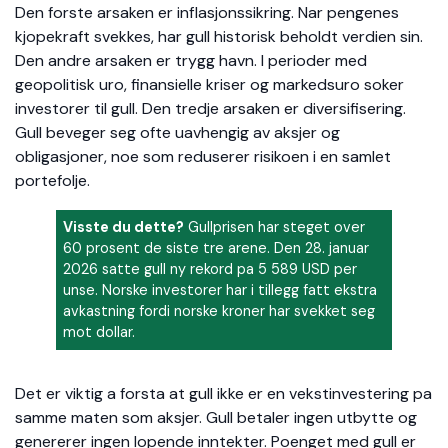
Den forste arsaken er inflasjonssikring. Nar pengenes
kjopekraft svekkes, har gull historisk beholdt verdien sin.
Den andre arsaken er trygg havn. I perioder med
geopolitisk uro, finansielle kriser og markedsuro soker
investorer til gull. Den tredje arsaken er diversifisering.
Gull beveger seg ofte uavhengig av aksjer og
obligasjoner, noe som reduserer risikoen i en samlet
portefolje.
Visste du dette?
Gullprisen har steget over
60 prosent de siste tre arene. Den 28. januar
2026 satte gull ny rekord pa 5 589 USD per
unse. Norske investorer har i tillegg fatt ekstra
avkastning fordi norske kroner har svekket seg
mot dollar.
Det er viktig a forsta at gull ikke er en vekstinvestering pa
samme maten som aksjer. Gull betaler ingen utbytte og
genererer ingen lopende inntekter. Poenget med gull er