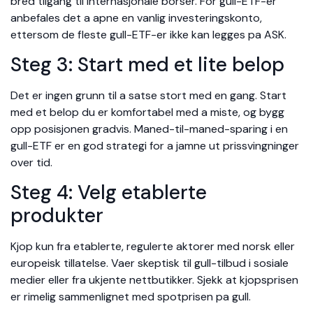
bred tilgang til internasjonale borser. For gull-ETF-er
anbefales det a apne en vanlig investeringskonto,
ettersom de fleste gull-ETF-er ikke kan legges pa ASK.
Steg 3: Start med et lite belop
Det er ingen grunn til a satse stort med en gang. Start
med et belop du er komfortabel med a miste, og bygg
opp posisjonen gradvis. Maned-til-maned-sparing i en
gull-ETF er en god strategi for a jamne ut prissvingninger
over tid.
Steg 4: Velg etablerte
produkter
Kjop kun fra etablerte, regulerte aktorer med norsk eller
europeisk tillatelse. Vaer skeptisk til gull-tilbud i sosiale
medier eller fra ukjente nettbutikker. Sjekk at kjopsprisen
er rimelig sammenlignet med spotprisen pa gull.