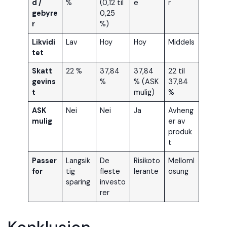
d /
%
(0,12 til
e
r
gebyre
0,25
r
%)
Likvidi
Lav
Hoy
Hoy
Middels
tet
Skatt
22 %
37,84
37,84
22 til
gevins
%
% (ASK
37,84
t
mulig)
%
ASK
Nei
Nei
Ja
Avheng
mulig
er av
produk
t
Passer
Langsik
De
Risikoto
Melloml
for
tig
fleste
lerante
osung
sparing
investo
rer