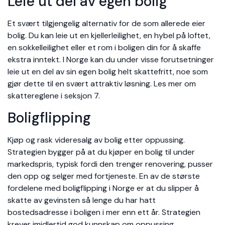
Leie ut del av egen bolig
Et svært tilgjengelig alternativ for de som allerede eier
bolig. Du kan leie ut en kjellerleilighet, en hybel på loftet,
en sokkelleilighet eller et rom i boligen din for å skaffe
ekstra inntekt. I Norge kan du under visse forutsetninger
leie ut en del av sin egen bolig helt skattefritt, noe som
gjør dette til en svært attraktiv løsning. Les mer om
skattereglene i seksjon 7.
Boligflipping
Kjøp og rask videresalg av bolig etter oppussing.
Strategien bygger på at du kjøper en bolig til under
markedspris, typisk fordi den trenger renovering, pusser
den opp og selger med fortjeneste. En av de største
fordelene med boligflipping i Norge er at du slipper å
skatte av gevinsten så lenge du har hatt
bostedsadresse i boligen i mer enn ett år. Strategien
krever imidlertid god kunnskap om oppussing,