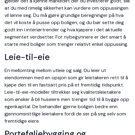
gjelder det å kjenne markedet der du investerer godt, slik
at du med rimelig sikkerhet kan vurdere om oppussingen
vil lønne seg. Du må gjøre grundige beregninger på hva
det vil koste å pusse opp boligen, og du bør sette deg
godt inn i interiørtrender og hva kjøpere i det aktuelle
segmentet verdsetter. For nybegynnere er det smart å
starte med boliger som trenger relativt enkel oppussing.
Leie-til-eie
En mellomting mellom utleie og salg. Du leier ut
eiendommen med en opsjon som gir leietakeren rett til å
kjøpe den til en fastsatt pris på et fremtidig tidspunkt.
Leie-til-eie-modeller tiltrekker seg kvalitetsleietakere
som ønsker å bli huseiere men trenger tid til å bygge opp
egenkapital. De behandler gjerne boligen bedre enn
gjennomsnittlige leietakere fordi de ser på seg selv som
fremtidige eiere.
Porteføljebygging og