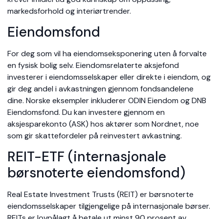
markedsforhold og interiørtrender.
Eiendomsfond
For deg som vil ha eiendomseksponering uten å forvalte
en fysisk bolig selv. Eiendomsrelaterte aksjefond
investerer i eiendomsselskaper eller direkte i eiendom, og
gir deg andel i avkastningen gjennom fondsandelene
dine. Norske eksempler inkluderer ODIN Eiendom og DNB
Eiendomsfond. Du kan investere gjennom en
aksjesparekonto (ASK) hos aktører som Nordnet, noe
som gir skattefordeler på reinvestert avkastning.
REIT-ETF (internasjonale
børsnoterte eiendomsfond)
Real Estate Investment Trusts (REIT) er børsnoterte
eiendomsselskaper tilgjengelige på internasjonale børser.
REITs er lovpålagt å betale ut minst 90 prosent av