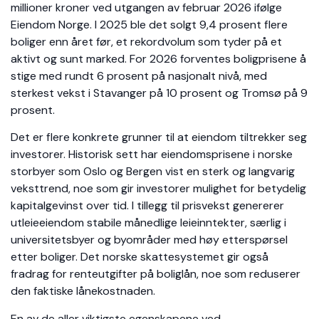
millioner kroner ved utgangen av februar 2026 ifølge
Eiendom Norge. I 2025 ble det solgt 9,4 prosent flere
boliger enn året før, et rekordvolum som tyder på et
aktivt og sunt marked. For 2026 forventes boligprisene å
stige med rundt 6 prosent på nasjonalt nivå, med
sterkest vekst i Stavanger på 10 prosent og Tromsø på 9
prosent.
Det er flere konkrete grunner til at eiendom tiltrekker seg
investorer. Historisk sett har eiendomsprisene i norske
storbyer som Oslo og Bergen vist en sterk og langvarig
veksttrend, noe som gir investorer mulighet for betydelig
kapitalgevinst over tid. I tillegg til prisvekst genererer
utleieeiendom stabile månedlige leieinntekter, særlig i
universitetsbyer og byområder med høy etterspørsel
etter boliger. Det norske skattesystemet gir også
fradrag for renteutgifter på boliglån, noe som reduserer
den faktiske lånekostnaden.
En av de aller viktigste egenskapene ved