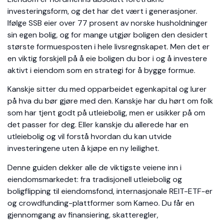
investeringsform, og det har det vært i generasjoner.
Ifølge SSB eier over 77 prosent av norske husholdninger
sin egen bolig, og for mange utgjør boligen den desidert
største formuesposten i hele livsregnskapet. Men det er
en viktig forskjell på å eie boligen du bor i og å investere
aktivt i eiendom som en strategi for å bygge formue.
Kanskje sitter du med opparbeidet egenkapital og lurer
på hva du bør gjøre med den. Kanskje har du hørt om folk
som har tjent godt på utleiebolig, men er usikker på om
det passer for deg. Eller kanskje du allerede har en
utleiebolig og vil forstå hvordan du kan utvide
investeringene uten å kjøpe en ny leilighet.
Denne guiden dekker alle de viktigste veiene inn i
eiendomsmarkedet: fra tradisjonell utleiebolig og
boligflipping til eiendomsfond, internasjonale REIT-ETF-er
og crowdfunding-plattformer som Kameo. Du får en
gjennomgang av finansiering, skatteregler,