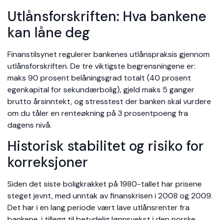
Utlånsforskriften: Hva bankene
kan låne deg
Finanstilsynet regulerer bankenes utlånspraksis gjennom
utlånsforskriften. De tre viktigste begrensningene er:
maks 90 prosent belåningsgrad totalt (40 prosent
egenkapital for sekundærbolig), gjeld maks 5 ganger
brutto årsinntekt, og stresstest der banken skal vurdere
om du tåler en renteøkning på 3 prosentpoeng fra
dagens nivå.
Historisk stabilitet og risiko for
korreksjoner
Siden det siste boligkrakket på 1980-tallet har prisene
steget jevnt, med unntak av finanskrisen i 2008 og 2009.
Det har i en lang periode vært lave utlånsrenter fra
bankene, i tillegg til betydelig lønnsvekst i den norske