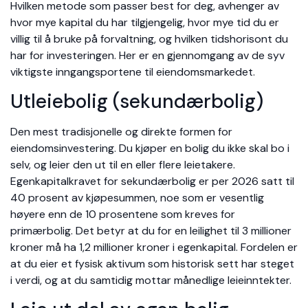
Hvilken metode som passer best for deg, avhenger av
hvor mye kapital du har tilgjengelig, hvor mye tid du er
villig til å bruke på forvaltning, og hvilken tidshorisont du
har for investeringen. Her er en gjennomgang av de syv
viktigste inngangsportene til eiendomsmarkedet.
Utleiebolig (sekundærbolig)
Den mest tradisjonelle og direkte formen for
eiendomsinvestering. Du kjøper en bolig du ikke skal bo i
selv, og leier den ut til en eller flere leietakere.
Egenkapitalkravet for sekundærbolig er per 2026 satt til
40 prosent av kjøpesummen, noe som er vesentlig
høyere enn de 10 prosentene som kreves for
primærbolig. Det betyr at du for en leilighet til 3 millioner
kroner må ha 1,2 millioner kroner i egenkapital. Fordelen er
at du eier et fysisk aktivum som historisk sett har steget
i verdi, og at du samtidig mottar månedlige leieinntekter.